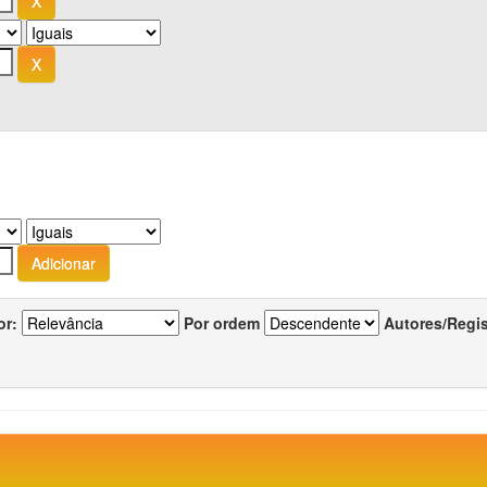
or:
Por ordem
Autores/Regi