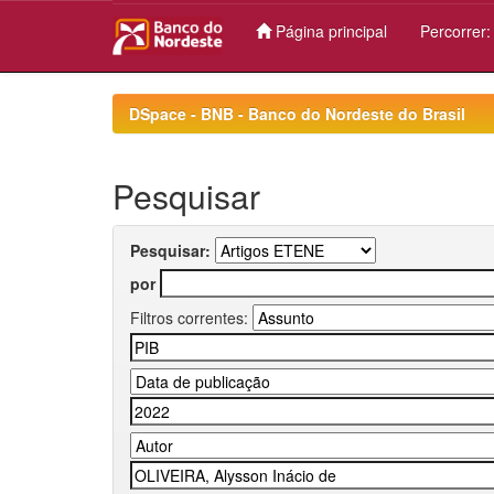
Página principal
Percorrer
Skip
navigation
DSpace - BNB - Banco do Nordeste do Brasil
Pesquisar
Pesquisar:
por
Filtros correntes: