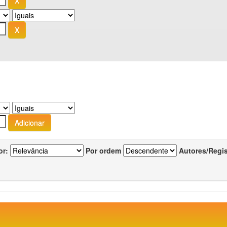
or:
Por ordem
Autores/Regi