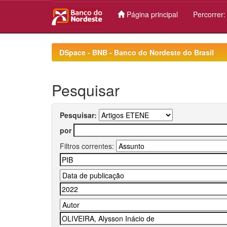
Página principal
Percorrer
Skip
navigation
DSpace - BNB - Banco do Nordeste do Brasil
Pesquisar
Pesquisar:
por
Filtros correntes: