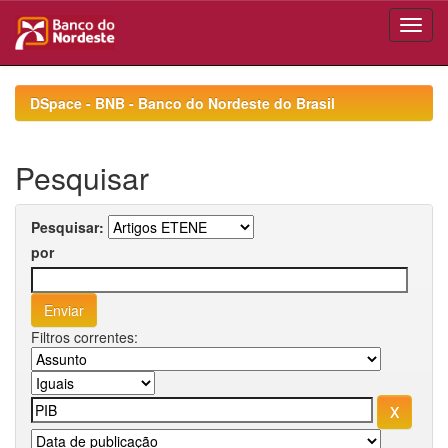
Skip
navigation
DSpace - BNB - Banco do Nordeste do Brasil
Pesquisar
Pesquisar:
por
Filtros correntes: