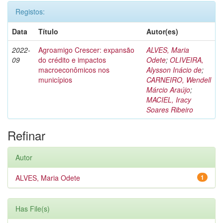
Registos:
Data
Título
Autor(es)
2022-
Agroamigo Crescer: expansão
ALVES, Maria
09
do crédito e impactos
Odete
;
OLIVEIRA,
macroeconômicos nos
Alysson Inácio de
;
municípios
CARNEIRO, Wendell
Márcio Araújo
;
MACIEL, Iracy
Soares Ribeiro
Refinar
Autor
ALVES, Maria Odete
1
Has File(s)