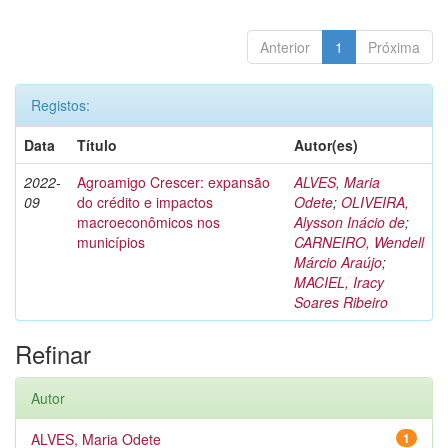
Anterior
1
Próxima
Registos:
Data
Título
Autor(es)
2022-
Agroamigo Crescer: expansão
ALVES, Maria
09
do crédito e impactos
Odete
;
OLIVEIRA,
macroeconômicos nos
Alysson Inácio de
;
municípios
CARNEIRO, Wendell
Márcio Araújo
;
MACIEL, Iracy
Soares Ribeiro
Refinar
Autor
ALVES, Maria Odete
1