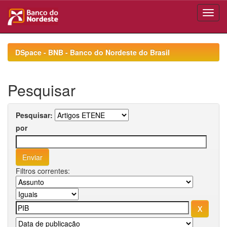
Skip
navigation
DSpace - BNB - Banco do Nordeste do Brasil
Pesquisar
Pesquisar:
por
Filtros correntes: