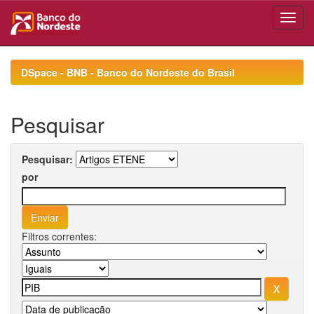
Skip
navigation
DSpace - BNB - Banco do Nordeste do Brasil
Pesquisar
Pesquisar:
por
Filtros correntes: