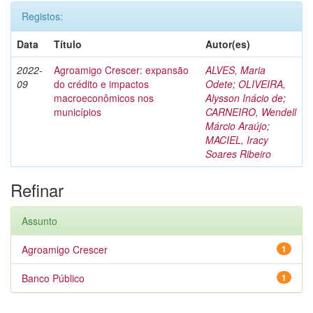
Registos:
Data
Título
Autor(es)
2022-
Agroamigo Crescer: expansão
ALVES, Maria
09
do crédito e impactos
Odete
;
OLIVEIRA,
macroeconômicos nos
Alysson Inácio de
;
municípios
CARNEIRO, Wendell
Márcio Araújo
;
MACIEL, Iracy
Soares Ribeiro
Refinar
Assunto
Agroamigo Crescer
1
Banco Público
1