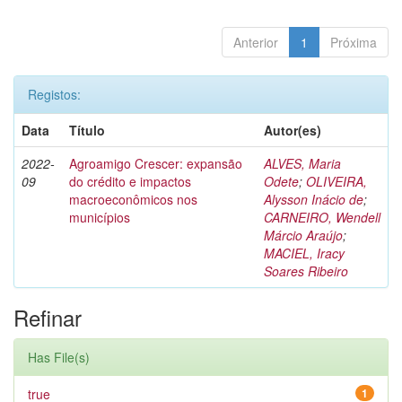
Anterior
1
Próxima
Registos:
Data
Título
Autor(es)
2022-
Agroamigo Crescer: expansão
ALVES, Maria
09
do crédito e impactos
Odete
;
OLIVEIRA,
macroeconômicos nos
Alysson Inácio de
;
municípios
CARNEIRO, Wendell
Márcio Araújo
;
MACIEL, Iracy
Soares Ribeiro
Refinar
Has File(s)
true
1