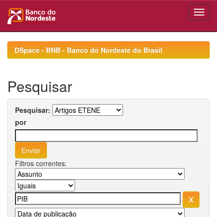
Skip
navigation
DSpace - BNB - Banco do Nordeste do Brasil
Pesquisar
Pesquisar:
por
Filtros correntes: