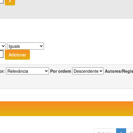
or:
Por ordem
Autores/Regi