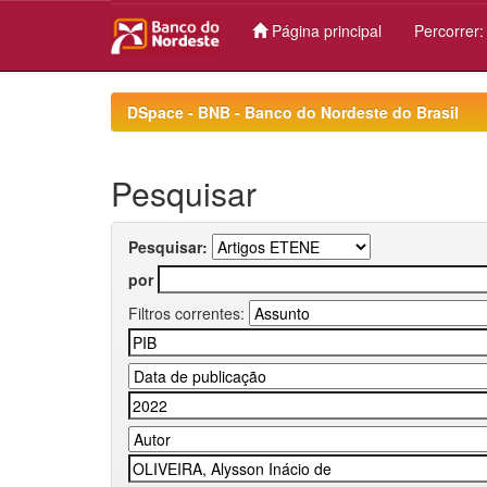
Página principal
Percorrer
Skip
navigation
DSpace - BNB - Banco do Nordeste do Brasil
Pesquisar
Pesquisar:
por
Filtros correntes: