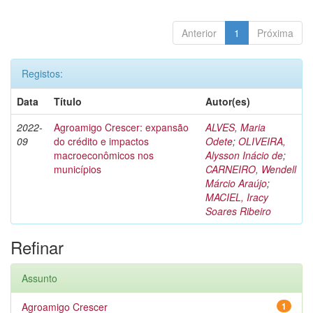
Anterior
1
Próxima
Registos:
Data
Título
Autor(es)
2022-
Agroamigo Crescer: expansão
ALVES, Maria
09
do crédito e impactos
Odete
;
OLIVEIRA,
macroeconômicos nos
Alysson Inácio de
;
municípios
CARNEIRO, Wendell
Márcio Araújo
;
MACIEL, Iracy
Soares Ribeiro
Refinar
Assunto
Agroamigo Crescer
1