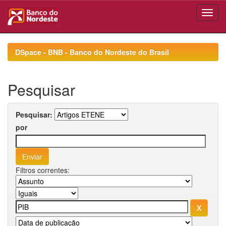
Skip
navigation
DSpace - BNB - Banco do Nordeste do Brasil
Pesquisar
Pesquisar:
por
Filtros correntes: