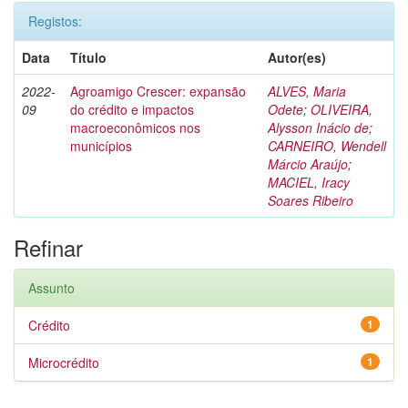
Registos:
Data
Título
Autor(es)
2022-
Agroamigo Crescer: expansão
ALVES, Maria
09
do crédito e impactos
Odete
;
OLIVEIRA,
macroeconômicos nos
Alysson Inácio de
;
municípios
CARNEIRO, Wendell
Márcio Araújo
;
MACIEL, Iracy
Soares Ribeiro
Refinar
Assunto
Crédito
1
Microcrédito
1