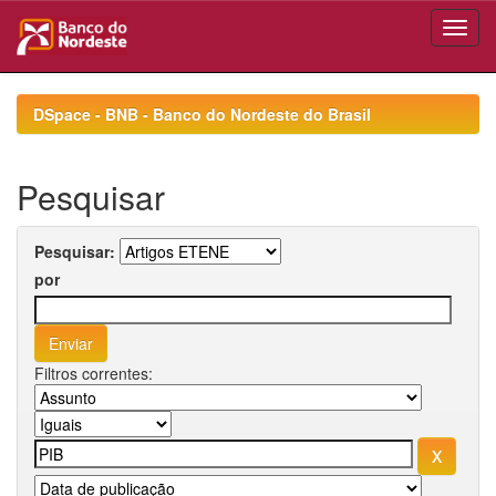
Skip
navigation
DSpace - BNB - Banco do Nordeste do Brasil
Pesquisar
Pesquisar:
por
Filtros correntes: