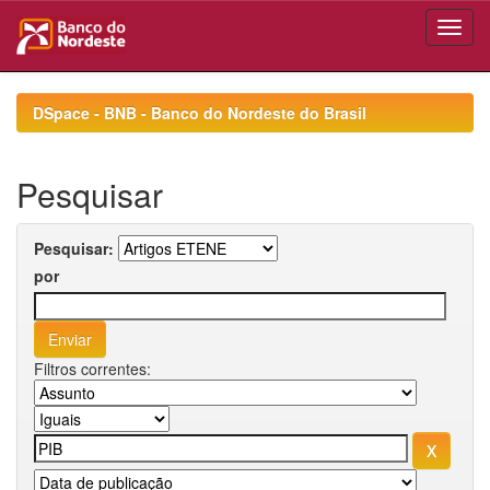
Skip
navigation
DSpace - BNB - Banco do Nordeste do Brasil
Pesquisar
Pesquisar:
por
Filtros correntes: