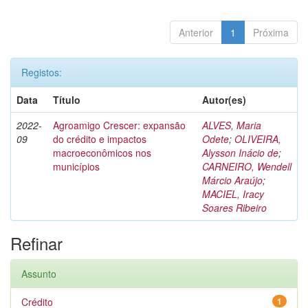
Anterior
1
Próxima
Registos:
Data
Título
Autor(es)
2022-
Agroamigo Crescer: expansão
ALVES, Maria
09
do crédito e impactos
Odete
;
OLIVEIRA,
macroeconômicos nos
Alysson Inácio de
;
municípios
CARNEIRO, Wendell
Márcio Araújo
;
MACIEL, Iracy
Soares Ribeiro
Refinar
Assunto
Crédito
1