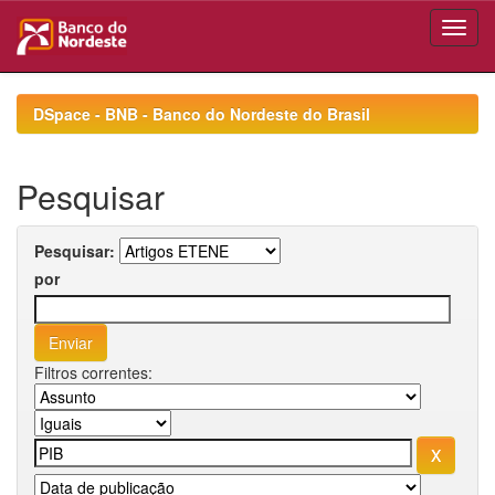
Skip
navigation
DSpace - BNB - Banco do Nordeste do Brasil
Pesquisar
Pesquisar:
por
Filtros correntes: