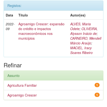
Registos:
Data
Título
Autor(es)
2022-
Agroamigo Crescer: expansão
ALVES, Maria
09
do crédito e impactos
Odete
;
OLIVEIRA,
macroeconômicos nos
Alysson Inácio de
;
municípios
CARNEIRO, Wendell
Márcio Araújo
;
MACIEL, Iracy
Soares Ribeiro
Refinar
Assunto
Agricultura Familiar
1
Agroamigo Crescer
1