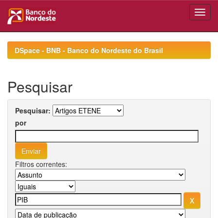
Skip
navigation
DSpace - BNB - Banco do Nordeste do Brasil
Pesquisar
Pesquisar:
por
Filtros correntes: