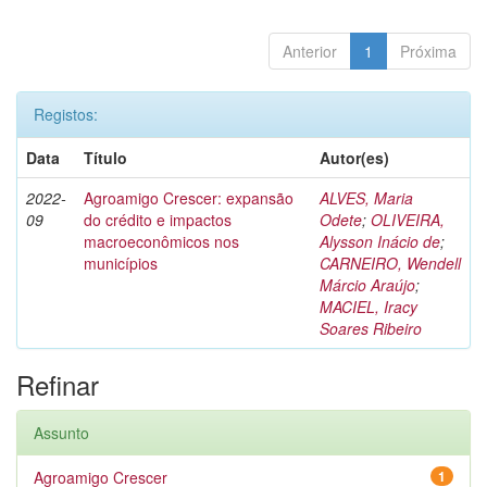
Anterior
1
Próxima
Registos:
Data
Título
Autor(es)
2022-
Agroamigo Crescer: expansão
ALVES, Maria
09
do crédito e impactos
Odete
;
OLIVEIRA,
macroeconômicos nos
Alysson Inácio de
;
municípios
CARNEIRO, Wendell
Márcio Araújo
;
MACIEL, Iracy
Soares Ribeiro
Refinar
Assunto
Agroamigo Crescer
1