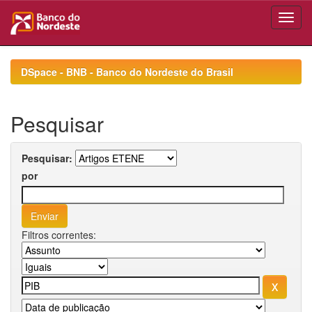
Skip
navigation
DSpace - BNB - Banco do Nordeste do Brasil
Pesquisar
Pesquisar:
por
Filtros correntes: