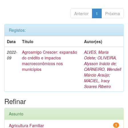
Anterior
1
Próxima
Registos:
Data
Título
Autor(es)
2022-
Agroamigo Crescer: expansão
ALVES, Maria
09
do crédito e impactos
Odete
;
OLIVEIRA,
macroeconômicos nos
Alysson Inácio de
;
municípios
CARNEIRO, Wendell
Márcio Araújo
;
MACIEL, Iracy
Soares Ribeiro
Refinar
Assunto
Agricultura Familiar
1