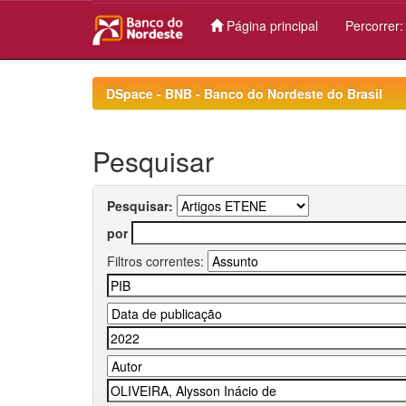
Página principal
Percorrer
Skip
navigation
DSpace - BNB - Banco do Nordeste do Brasil
Pesquisar
Pesquisar:
por
Filtros correntes: