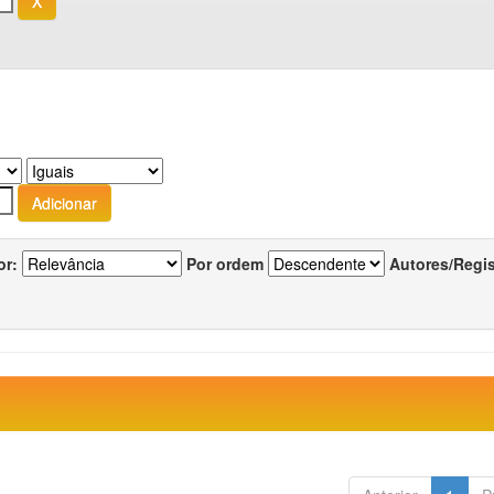
or:
Por ordem
Autores/Regi