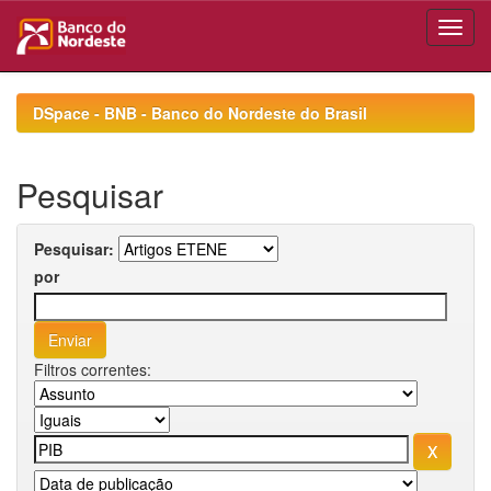
Skip
navigation
DSpace - BNB - Banco do Nordeste do Brasil
Pesquisar
Pesquisar:
por
Filtros correntes: