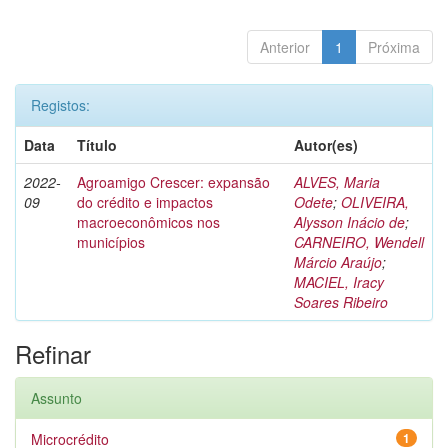
Anterior
1
Próxima
Registos:
Data
Título
Autor(es)
2022-
Agroamigo Crescer: expansão
ALVES, Maria
09
do crédito e impactos
Odete
;
OLIVEIRA,
macroeconômicos nos
Alysson Inácio de
;
municípios
CARNEIRO, Wendell
Márcio Araújo
;
MACIEL, Iracy
Soares Ribeiro
Refinar
Assunto
Microcrédito
1