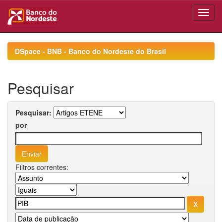
Skip
navigation
DSpace - BNB - Banco do Nordeste do Brasil
Pesquisar
Pesquisar:
por
Filtros correntes: