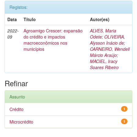
Registos:
Data
Título
Autor(es)
2022-
Agroamigo Crescer: expansão
ALVES, Maria
09
do crédito e impactos
Odete
;
OLIVEIRA,
macroeconômicos nos
Alysson Inácio de
;
municípios
CARNEIRO, Wendell
Márcio Araújo
;
MACIEL, Iracy
Soares Ribeiro
Refinar
Assunto
Crédito
1
Microcrédito
1