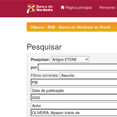
Página principal
Percorrer
Skip
navigation
DSpace - BNB - Banco do Nordeste do Brasil
Pesquisar
Pesquisar:
por
Filtros correntes: