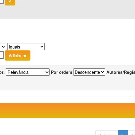
or:
Por ordem
Autores/Regi