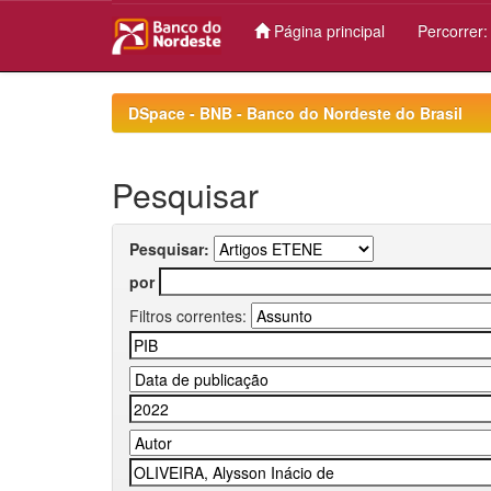
Página principal
Percorrer
Skip
navigation
DSpace - BNB - Banco do Nordeste do Brasil
Pesquisar
Pesquisar:
por
Filtros correntes: