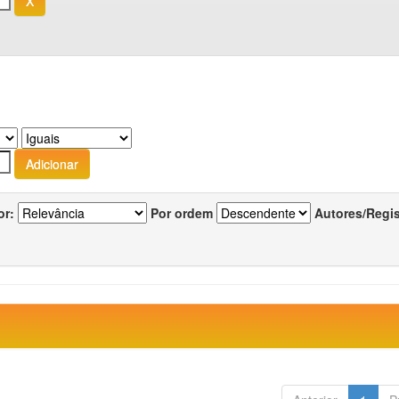
or:
Por ordem
Autores/Regi