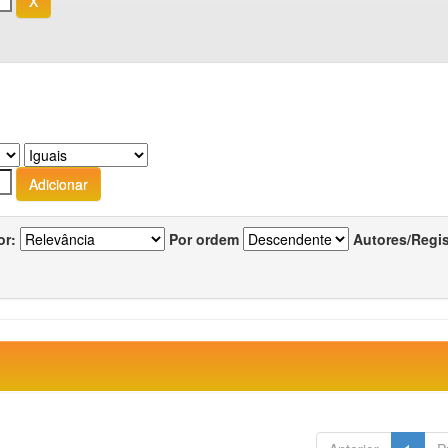
or:
Por ordem
Autores/Regi