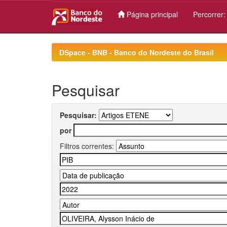
Página principal
Percorrer
Skip
navigation
DSpace - BNB - Banco do Nordeste do Brasil
Pesquisar
Pesquisar:
por
Filtros correntes: