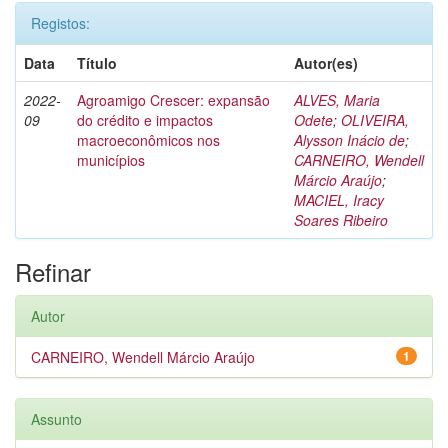
Registos:
Data
Título
Autor(es)
2022-
Agroamigo Crescer: expansão
ALVES, Maria
09
do crédito e impactos
Odete
;
OLIVEIRA,
macroeconômicos nos
Alysson Inácio de
;
municípios
CARNEIRO, Wendell
Márcio Araújo
;
MACIEL, Iracy
Soares Ribeiro
Refinar
Autor
CARNEIRO, Wendell Márcio Araújo
1
Assunto