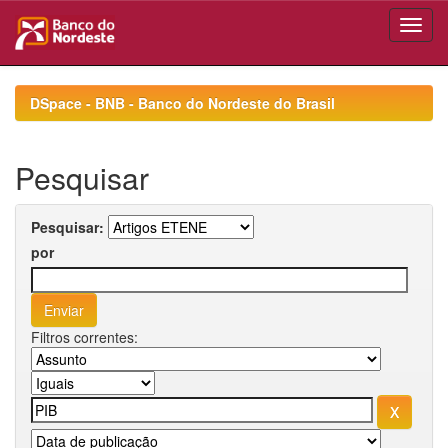
Skip
navigation
DSpace - BNB - Banco do Nordeste do Brasil
Pesquisar
Pesquisar:
por
Filtros correntes: