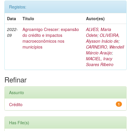
Registos:
Data
Título
Autor(es)
2022-
Agroamigo Crescer: expansão
ALVES, Maria
09
do crédito e impactos
Odete
;
OLIVEIRA,
macroeconômicos nos
Alysson Inácio de
;
municípios
CARNEIRO, Wendell
Márcio Araújo
;
MACIEL, Iracy
Soares Ribeiro
Refinar
Assunto
Crédito
1
Has File(s)