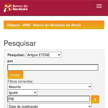
Skip
navigation
DSpace - BNB - Banco do Nordeste do Brasil
Pesquisar
Pesquisar:
por
Filtros correntes: