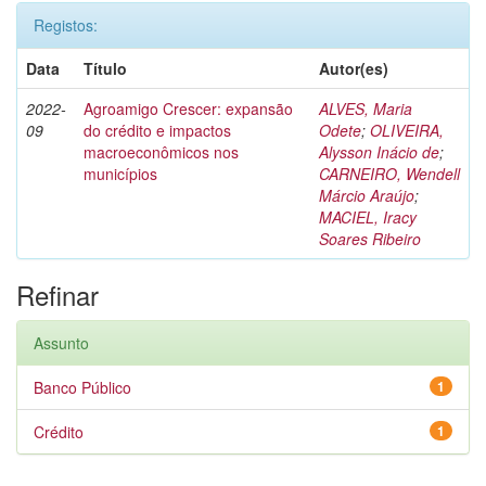
Registos:
Data
Título
Autor(es)
2022-
Agroamigo Crescer: expansão
ALVES, Maria
09
do crédito e impactos
Odete
;
OLIVEIRA,
macroeconômicos nos
Alysson Inácio de
;
municípios
CARNEIRO, Wendell
Márcio Araújo
;
MACIEL, Iracy
Soares Ribeiro
Refinar
Assunto
Banco Público
1
Crédito
1