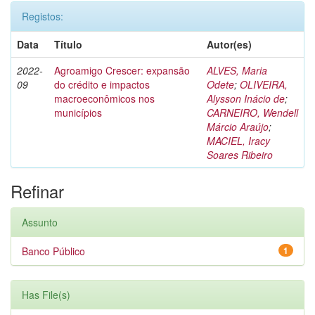
Registos:
Data
Título
Autor(es)
2022-
Agroamigo Crescer: expansão
ALVES, Maria
09
do crédito e impactos
Odete
;
OLIVEIRA,
macroeconômicos nos
Alysson Inácio de
;
municípios
CARNEIRO, Wendell
Márcio Araújo
;
MACIEL, Iracy
Soares Ribeiro
Refinar
Assunto
Banco Público
1
Has File(s)