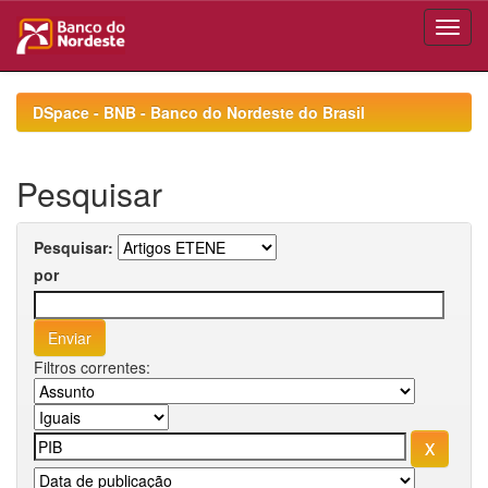
Skip
navigation
DSpace - BNB - Banco do Nordeste do Brasil
Pesquisar
Pesquisar:
por
Filtros correntes: