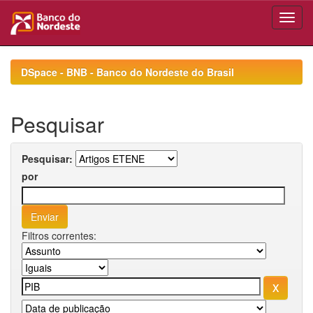
Skip
navigation
DSpace - BNB - Banco do Nordeste do Brasil
Pesquisar
Pesquisar:
por
Filtros correntes: