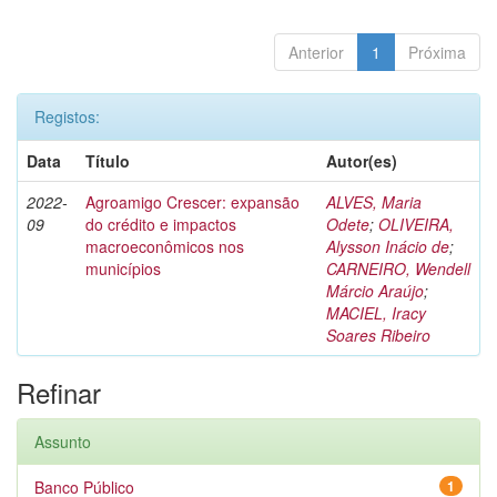
Anterior
1
Próxima
Registos:
Data
Título
Autor(es)
2022-
Agroamigo Crescer: expansão
ALVES, Maria
09
do crédito e impactos
Odete
;
OLIVEIRA,
macroeconômicos nos
Alysson Inácio de
;
municípios
CARNEIRO, Wendell
Márcio Araújo
;
MACIEL, Iracy
Soares Ribeiro
Refinar
Assunto
Banco Público
1