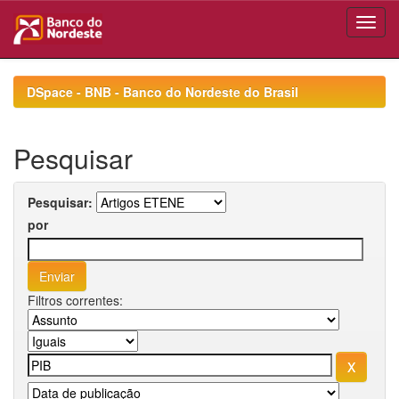
Skip
navigation
DSpace - BNB - Banco do Nordeste do Brasil
Pesquisar
Pesquisar:
por
Filtros correntes: