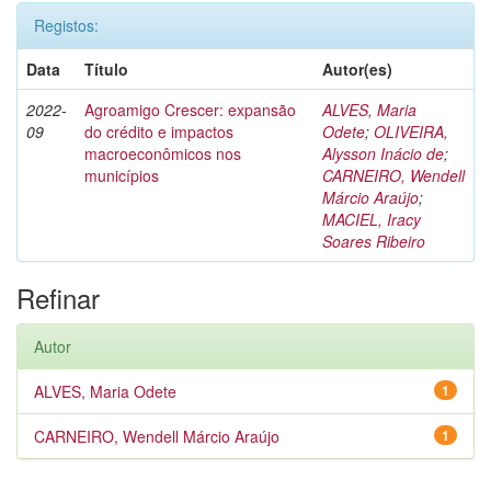
Registos:
Data
Título
Autor(es)
2022-
Agroamigo Crescer: expansão
ALVES, Maria
09
do crédito e impactos
Odete
;
OLIVEIRA,
macroeconômicos nos
Alysson Inácio de
;
municípios
CARNEIRO, Wendell
Márcio Araújo
;
MACIEL, Iracy
Soares Ribeiro
Refinar
Autor
ALVES, Maria Odete
1
CARNEIRO, Wendell Márcio Araújo
1