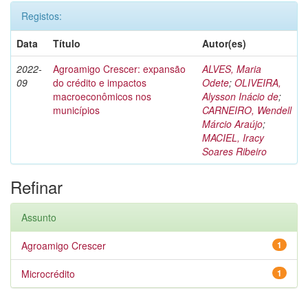
Registos:
Data
Título
Autor(es)
2022-
Agroamigo Crescer: expansão
ALVES, Maria
09
do crédito e impactos
Odete
;
OLIVEIRA,
macroeconômicos nos
Alysson Inácio de
;
municípios
CARNEIRO, Wendell
Márcio Araújo
;
MACIEL, Iracy
Soares Ribeiro
Refinar
Assunto
Agroamigo Crescer
1
Microcrédito
1