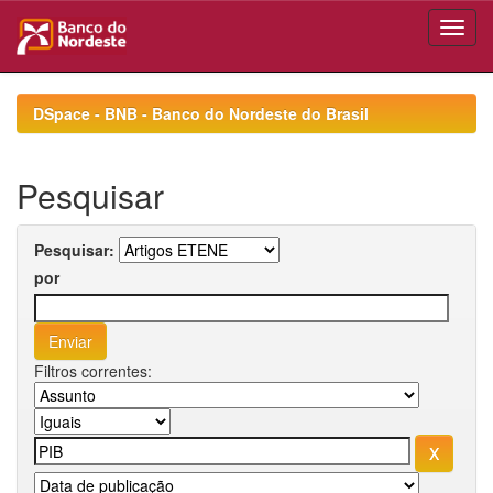
Skip
navigation
DSpace - BNB - Banco do Nordeste do Brasil
Pesquisar
Pesquisar:
por
Filtros correntes: