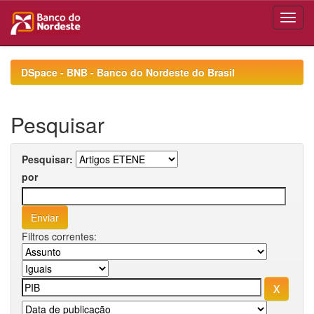
Skip
navigation
DSpace - BNB - Banco do Nordeste do Brasil
Pesquisar
Pesquisar:
por
Filtros correntes: