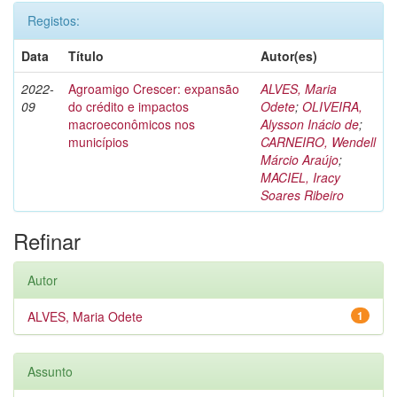
Registos:
Data
Título
Autor(es)
2022-
Agroamigo Crescer: expansão
ALVES, Maria
09
do crédito e impactos
Odete
;
OLIVEIRA,
macroeconômicos nos
Alysson Inácio de
;
municípios
CARNEIRO, Wendell
Márcio Araújo
;
MACIEL, Iracy
Soares Ribeiro
Refinar
Autor
ALVES, Maria Odete
1
Assunto