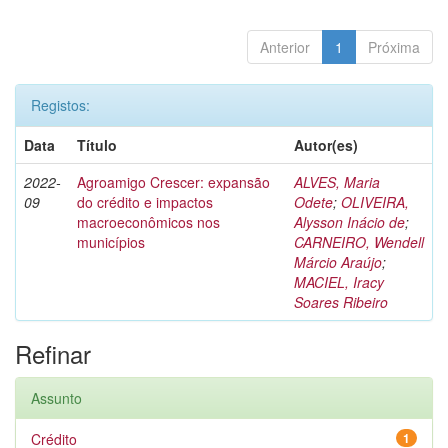
Anterior
1
Próxima
Registos:
Data
Título
Autor(es)
2022-
Agroamigo Crescer: expansão
ALVES, Maria
09
do crédito e impactos
Odete
;
OLIVEIRA,
macroeconômicos nos
Alysson Inácio de
;
municípios
CARNEIRO, Wendell
Márcio Araújo
;
MACIEL, Iracy
Soares Ribeiro
Refinar
Assunto
Crédito
1