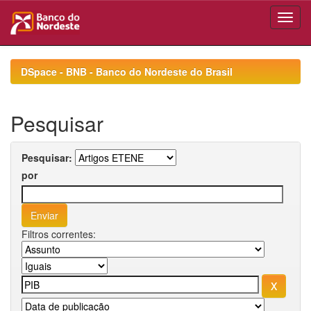
Skip
navigation
DSpace - BNB - Banco do Nordeste do Brasil
Pesquisar
Pesquisar:
por
Filtros correntes: