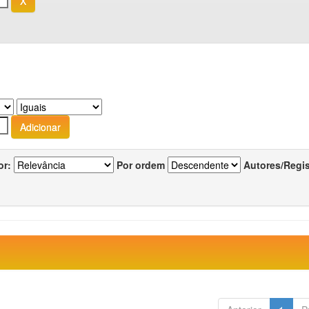
or:
Por ordem
Autores/Regi