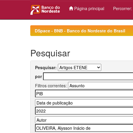
Página principal
Percorrer
Skip
navigation
DSpace - BNB - Banco do Nordeste do Brasil
Pesquisar
Pesquisar:
por
Filtros correntes: