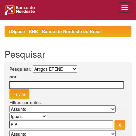
Skip
navigation
DSpace - BNB - Banco do Nordeste do Brasil
Pesquisar
Pesquisar:
por
Filtros correntes: