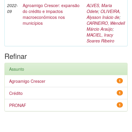
2022-
Agroamigo Crescer: expansão
ALVES, Maria
09
do crédito e impactos
Odete
;
OLIVEIRA,
macroeconômicos nos
Alysson Inácio de
;
municípios
CARNEIRO, Wendell
Márcio Araújo
;
MACIEL, Iracy
Soares Ribeiro
Refinar
Assunto
Agroamigo Crescer
1
Crédito
1
PRONAF
1