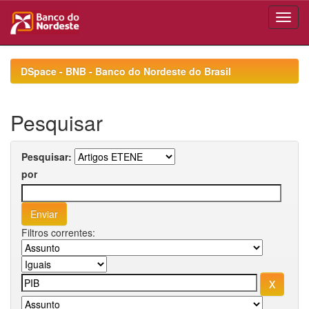
Skip
navigation
DSpace - BNB - Banco do Nordeste do Brasil
Pesquisar
Pesquisar:
por
Filtros correntes: