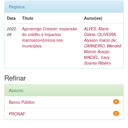
Registos:
Data
Título
Autor(es)
2022-
Agroamigo Crescer: expansão
ALVES, Maria
09
do crédito e impactos
Odete
;
OLIVEIRA,
macroeconômicos nos
Alysson Inácio de
;
municípios
CARNEIRO, Wendell
Márcio Araújo
;
MACIEL, Iracy
Soares Ribeiro
Refinar
Assunto
Banco Público
1
PRONAF
1