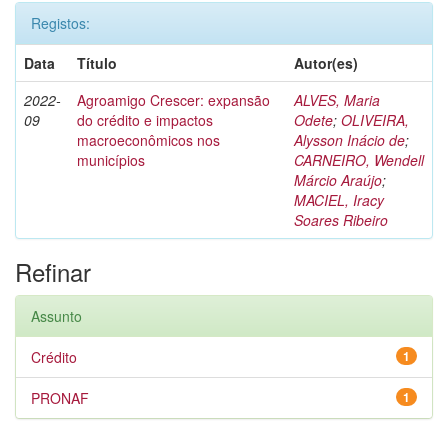
Registos:
Data
Título
Autor(es)
2022-
Agroamigo Crescer: expansão
ALVES, Maria
09
do crédito e impactos
Odete
;
OLIVEIRA,
macroeconômicos nos
Alysson Inácio de
;
municípios
CARNEIRO, Wendell
Márcio Araújo
;
MACIEL, Iracy
Soares Ribeiro
Refinar
Assunto
Crédito
1
PRONAF
1