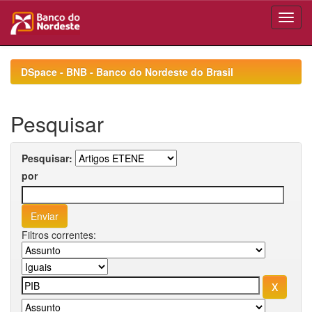
Skip
navigation
DSpace - BNB - Banco do Nordeste do Brasil
Pesquisar
Pesquisar:
por
Filtros correntes: