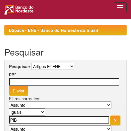
Skip
navigation
DSpace - BNB - Banco do Nordeste do Brasil
Pesquisar
Pesquisar:
por
Filtros correntes: