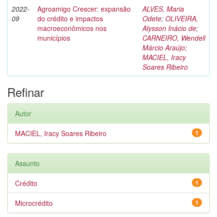
2022-
Agroamigo Crescer: expansão
ALVES, Maria
09
do crédito e impactos
Odete
;
OLIVEIRA,
macroeconômicos nos
Alysson Inácio de
;
municípios
CARNEIRO, Wendell
Márcio Araújo
;
MACIEL, Iracy
Soares Ribeiro
Refinar
Autor
MACIEL, Iracy Soares Ribeiro
1
Assunto
Crédito
1
Microcrédito
1