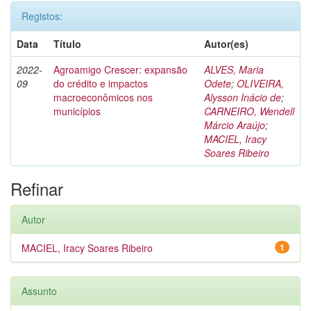
Registos:
Data
Título
Autor(es)
2022-
Agroamigo Crescer: expansão
ALVES, Maria
09
do crédito e impactos
Odete
;
OLIVEIRA,
macroeconômicos nos
Alysson Inácio de
;
municípios
CARNEIRO, Wendell
Márcio Araújo
;
MACIEL, Iracy
Soares Ribeiro
Refinar
Autor
MACIEL, Iracy Soares Ribeiro
1
Assunto