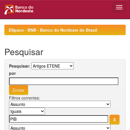
Skip
navigation
DSpace - BNB - Banco do Nordeste do Brasil
Pesquisar
Pesquisar:
por
Filtros correntes: