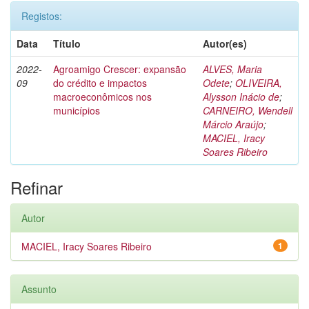
Registos:
Data
Título
Autor(es)
2022-
Agroamigo Crescer: expansão
ALVES, Maria
09
do crédito e impactos
Odete
;
OLIVEIRA,
macroeconômicos nos
Alysson Inácio de
;
municípios
CARNEIRO, Wendell
Márcio Araújo
;
MACIEL, Iracy
Soares Ribeiro
Refinar
Autor
MACIEL, Iracy Soares Ribeiro
1
Assunto