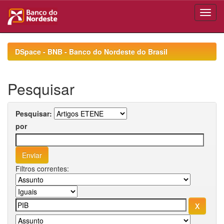
Skip
navigation
DSpace - BNB - Banco do Nordeste do Brasil
Pesquisar
Pesquisar:
por
Filtros correntes: