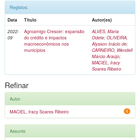
Registos:
Data
Título
Autor(es)
2022-
Agroamigo Crescer: expansão
ALVES, Maria
09
do crédito e impactos
Odete
;
OLIVEIRA,
macroeconômicos nos
Alysson Inácio de
;
municípios
CARNEIRO, Wendell
Márcio Araújo
;
MACIEL, Iracy
Soares Ribeiro
Refinar
Autor
MACIEL, Iracy Soares Ribeiro
1
Assunto