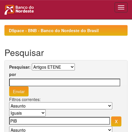
Skip
navigation
DSpace - BNB - Banco do Nordeste do Brasil
Pesquisar
Pesquisar:
por
Filtros correntes: