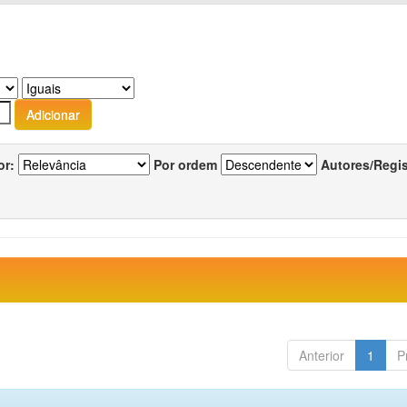
or:
Por ordem
Autores/Regi
Anterior
1
P