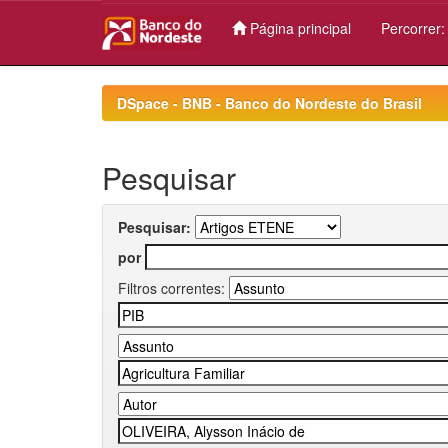
Página principal
Percorrer
Skip
navigation
DSpace - BNB - Banco do Nordeste do Brasil
Pesquisar
Pesquisar:
por
Filtros correntes: