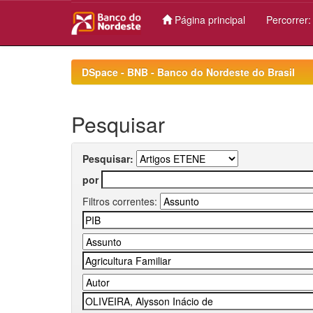
Página principal
Percorrer
Skip
navigation
DSpace - BNB - Banco do Nordeste do Brasil
Pesquisar
Pesquisar:
por
Filtros correntes: