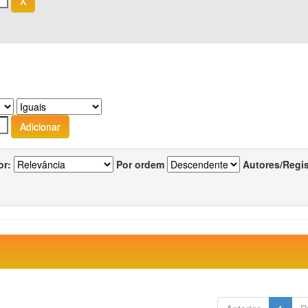
or:
Por ordem
Autores/Regi