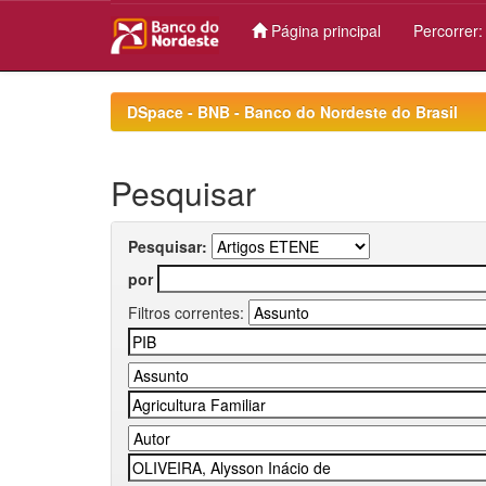
Página principal
Percorrer
Skip
navigation
DSpace - BNB - Banco do Nordeste do Brasil
Pesquisar
Pesquisar:
por
Filtros correntes: