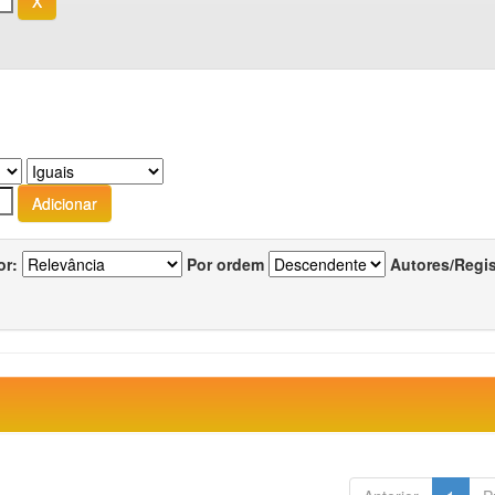
or:
Por ordem
Autores/Regi