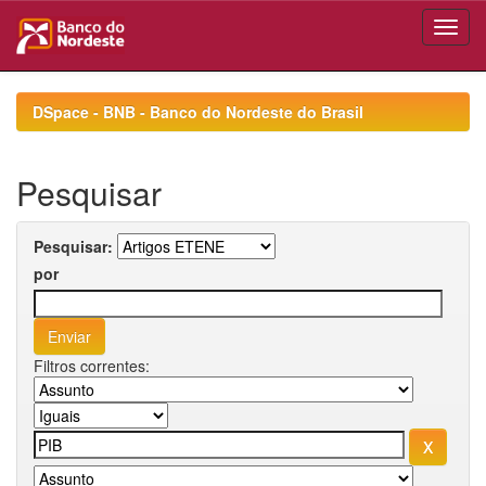
Skip
navigation
DSpace - BNB - Banco do Nordeste do Brasil
Pesquisar
Pesquisar:
por
Filtros correntes: