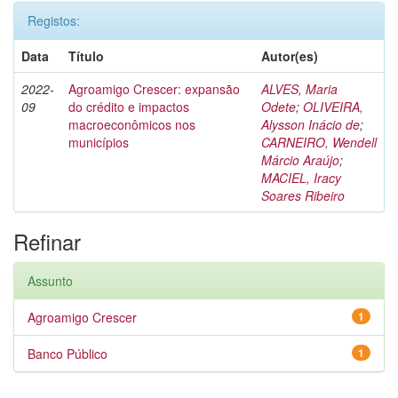
Registos:
Data
Título
Autor(es)
2022-
Agroamigo Crescer: expansão
ALVES, Maria
09
do crédito e impactos
Odete
;
OLIVEIRA,
macroeconômicos nos
Alysson Inácio de
;
municípios
CARNEIRO, Wendell
Márcio Araújo
;
MACIEL, Iracy
Soares Ribeiro
Refinar
Assunto
Agroamigo Crescer
1
Banco Público
1