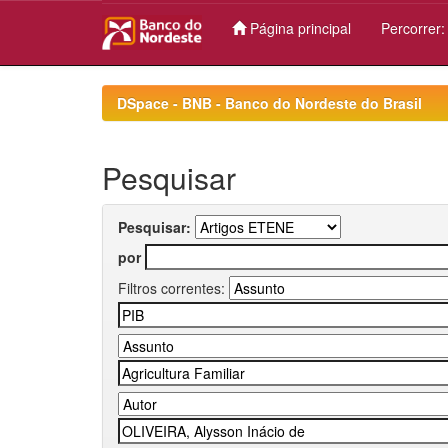
Página principal
Percorrer
Skip
navigation
DSpace - BNB - Banco do Nordeste do Brasil
Pesquisar
Pesquisar:
por
Filtros correntes: