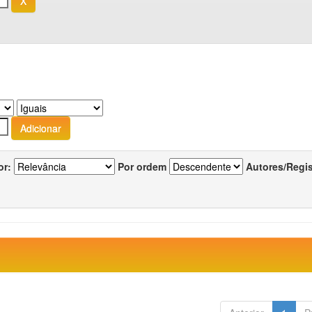
or:
Por ordem
Autores/Regi