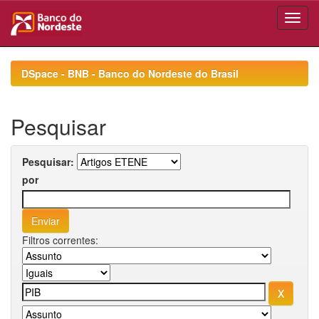
Skip
navigation
DSpace - BNB - Banco do Nordeste do Brasil
Pesquisar
Pesquisar:
por
Filtros correntes: