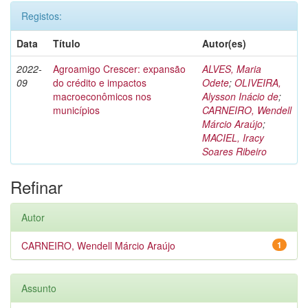
Registos:
Data
Título
Autor(es)
2022-
Agroamigo Crescer: expansão
ALVES, Maria
09
do crédito e impactos
Odete
;
OLIVEIRA,
macroeconômicos nos
Alysson Inácio de
;
municípios
CARNEIRO, Wendell
Márcio Araújo
;
MACIEL, Iracy
Soares Ribeiro
Refinar
Autor
CARNEIRO, Wendell Márcio Araújo
1
Assunto