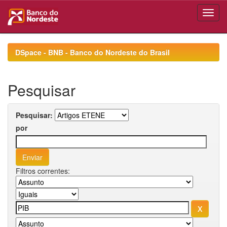
Skip
navigation
DSpace - BNB - Banco do Nordeste do Brasil
Pesquisar
Pesquisar:
por
Filtros correntes: