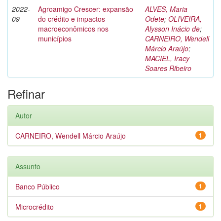
2022-
Agroamigo Crescer: expansão
ALVES, Maria
09
do crédito e impactos
Odete
;
OLIVEIRA,
macroeconômicos nos
Alysson Inácio de
;
municípios
CARNEIRO, Wendell
Márcio Araújo
;
MACIEL, Iracy
Soares Ribeiro
Refinar
Autor
CARNEIRO, Wendell Márcio Araújo
1
Assunto
Banco Público
1
Microcrédito
1