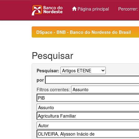
Página principal
Percorrer
Skip
navigation
DSpace - BNB - Banco do Nordeste do Brasil
Pesquisar
Pesquisar:
por
Filtros correntes: