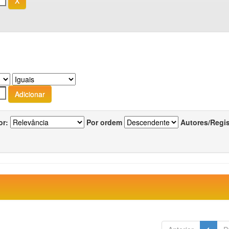
or:
Por ordem
Autores/Regi