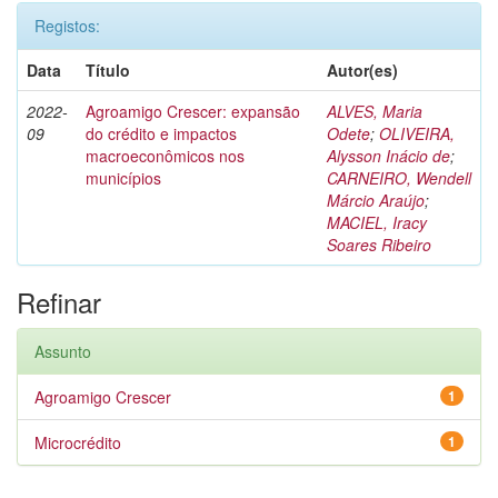
Registos:
Data
Título
Autor(es)
2022-
Agroamigo Crescer: expansão
ALVES, Maria
09
do crédito e impactos
Odete
;
OLIVEIRA,
macroeconômicos nos
Alysson Inácio de
;
municípios
CARNEIRO, Wendell
Márcio Araújo
;
MACIEL, Iracy
Soares Ribeiro
Refinar
Assunto
Agroamigo Crescer
1
Microcrédito
1