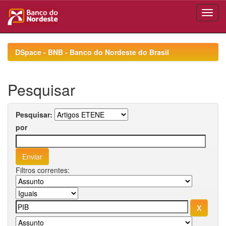
Skip
navigation
DSpace - BNB - Banco do Nordeste do Brasil
Pesquisar
Pesquisar:
por
Filtros correntes: