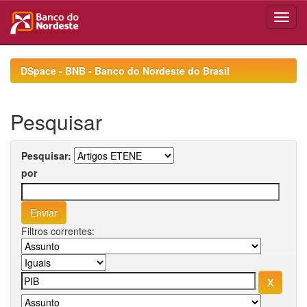
Skip
navigation
DSpace - BNB - Banco do Nordeste do Brasil
Pesquisar
Pesquisar:
por
Filtros correntes: