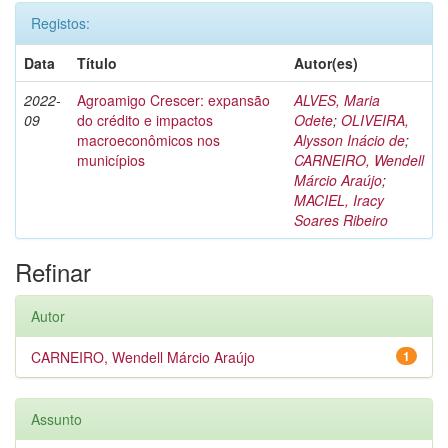
Registos:
Data
Título
Autor(es)
2022-
Agroamigo Crescer: expansão
ALVES, Maria
09
do crédito e impactos
Odete
;
OLIVEIRA,
macroeconômicos nos
Alysson Inácio de
;
municípios
CARNEIRO, Wendell
Márcio Araújo
;
MACIEL, Iracy
Soares Ribeiro
Refinar
Autor
CARNEIRO, Wendell Márcio Araújo
1
Assunto