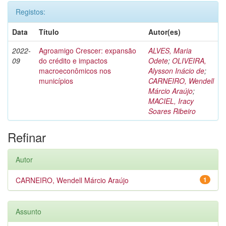
Registos:
Data
Título
Autor(es)
2022-
Agroamigo Crescer: expansão
ALVES, Maria
09
do crédito e impactos
Odete
;
OLIVEIRA,
macroeconômicos nos
Alysson Inácio de
;
municípios
CARNEIRO, Wendell
Márcio Araújo
;
MACIEL, Iracy
Soares Ribeiro
Refinar
Autor
CARNEIRO, Wendell Márcio Araújo
1
Assunto