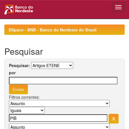
Skip
navigation
DSpace - BNB - Banco do Nordeste do Brasil
Pesquisar
Pesquisar:
por
Filtros correntes: