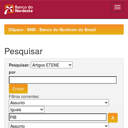
Skip
navigation
DSpace - BNB - Banco do Nordeste do Brasil
Pesquisar
Pesquisar:
por
Filtros correntes: