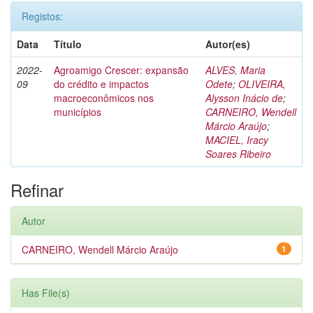
Registos:
Data
Título
Autor(es)
2022-
Agroamigo Crescer: expansão
ALVES, Maria
09
do crédito e impactos
Odete
;
OLIVEIRA,
macroeconômicos nos
Alysson Inácio de
;
municípios
CARNEIRO, Wendell
Márcio Araújo
;
MACIEL, Iracy
Soares Ribeiro
Refinar
Autor
CARNEIRO, Wendell Márcio Araújo
1
Has File(s)