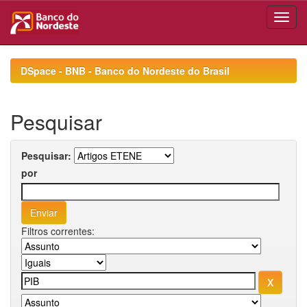
Skip
navigation
DSpace - BNB - Banco do Nordeste do Brasil
Pesquisar
Pesquisar:
por
Filtros correntes: