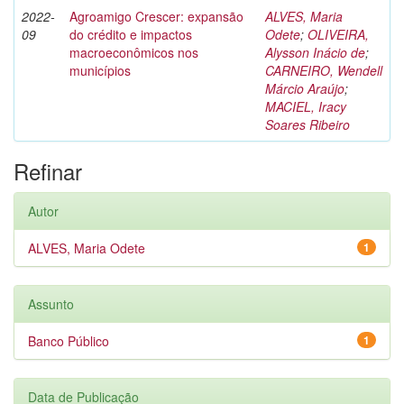
2022-
Agroamigo Crescer: expansão
ALVES, Maria
09
do crédito e impactos
Odete
;
OLIVEIRA,
macroeconômicos nos
Alysson Inácio de
;
municípios
CARNEIRO, Wendell
Márcio Araújo
;
MACIEL, Iracy
Soares Ribeiro
Refinar
Autor
ALVES, Maria Odete
1
Assunto
Banco Público
1
Data de Publicação