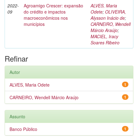
2022-
Agroamigo Crescer: expansão
ALVES, Maria
09
do crédito e impactos
Odete
;
OLIVEIRA,
macroeconômicos nos
Alysson Inácio de
;
municípios
CARNEIRO, Wendell
Márcio Araújo
;
MACIEL, Iracy
Soares Ribeiro
Refinar
Autor
ALVES, Maria Odete
1
CARNEIRO, Wendell Márcio Araújo
1
Assunto
Banco Público
1