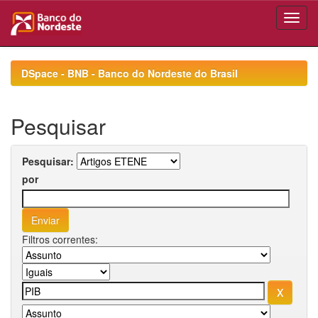
Skip
navigation
DSpace - BNB - Banco do Nordeste do Brasil
Pesquisar
Pesquisar:
por
Filtros correntes: